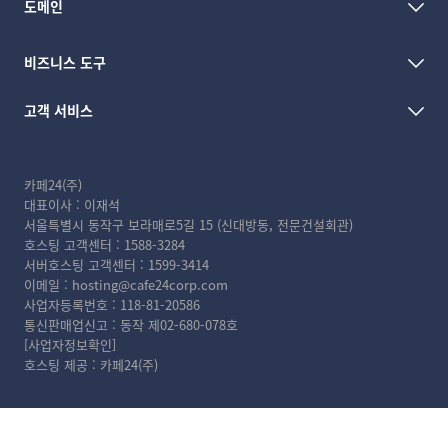
도메인
비즈니스 도구
고객 서비스
카페24(주)
대표이사 : 이재석
서울특별시 동작구 보라매로5길 15 (신대방동, 전문건설회관)
호스팅 고객센터 :
1588-3284
서버호스팅 고객센터 :
1599-3414
이메일 :
hosting@cafe24corp.com
사업자등록번호 : 118-81-20586
통신판매업신고 : 동작 제02-680-078호
[사업자정보확인]
호스팅 제공 : 카페24(주)