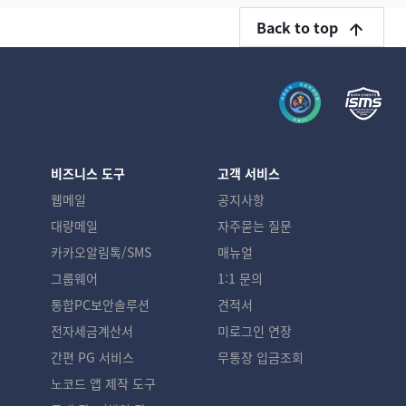
Back to top
비즈니스 도구
고객 서비스
웹메일
공지사항
대량메일
자주묻는 질문
카카오알림톡/SMS
매뉴얼
그룹웨어
1:1 문의
통합PC보안솔루션
견적서
전자세금계산서
미로그인 연장
간편 PG 서비스
무통장 입금조회
노코드 앱 제작 도구