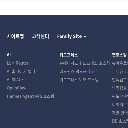
사이트맵
고객센터
Family Site
AI
워드프레스
웹호스팅
LLM Router↗
뉴매니지드 워드프레스 호스팅
뉴아우토
AI 홈페이지 빌더↗
애드센스 워드프레스↗
무제한 
AI SPACE
워드프레스 VPS 호스팅
단독웹호
OpenClaw
단독웹호
Hermes Agent VPS 호스팅
윈도우 
이미지 
개발 언어
DB 호스