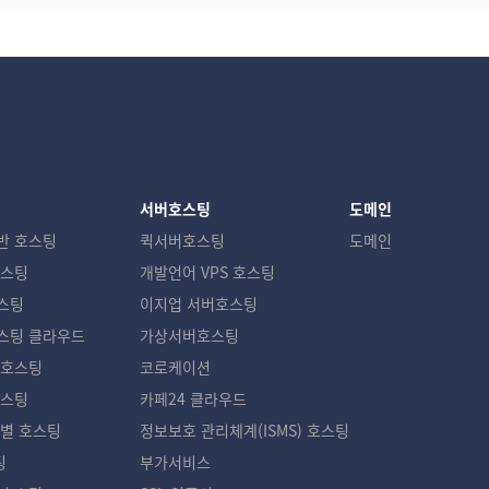
서버호스팅
도메인
반 호스팅
퀵서버호스팅
도메인
호스팅
개발언어 VPS 호스팅
스팅
이지업 서버호스팅
스팅 클라우드
가상서버호스팅
광호스팅
코로케이션
호스팅
카페24 클라우드
별 호스팅
정보보호 관리체계(ISMS) 호스팅
팅
부가서비스