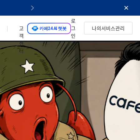
기억하고 성장하는 AI 에이전트, Hermes Ag
로
고
그
나의서비스관리
카페24 AI 챗봇
객
인
센
터