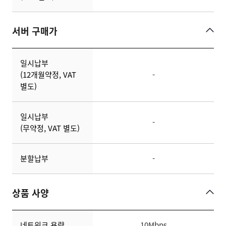
서버 구매가
서버 구매가
일시납부
(12개월약정, VAT
-
별도)
일시납부
-
(무약정, VAT 별도)
분할납부
-
상품 사양
상품 사양
네트워크 용량
10Mbps