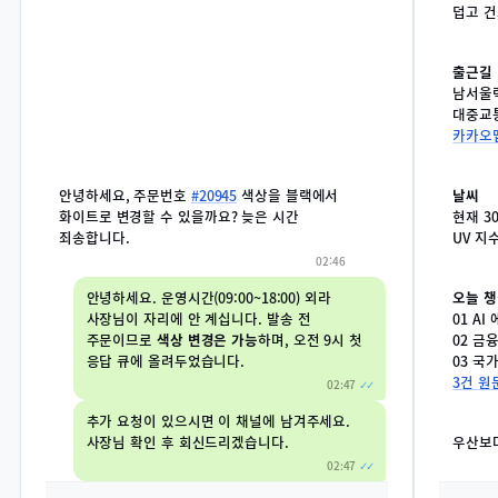
덥고 건
출근길
남서울
대중교통
카카오
안녕하세요, 주문번호
#20945
색상을 블랙에서
날씨
화이트로 변경할 수 있을까요? 늦은 시간
현재 3
죄송합니다.
UV 지
02:46
안녕하세요. 운영시간(09:00~18:00) 외라
오늘 챙
사장님이 자리에 안 계십니다. 발송 전
01 A
주문이므로
색상 변경은 가능
하며, 오전 9시 첫
02 금
응답 큐에 올려두었습니다.
03 국
3건 원
02:47
✓✓
추가 요청이 있으시면 이 채널에 남겨주세요.
사장님 확인 후 회신드리겠습니다.
우산보
02:47
✓✓