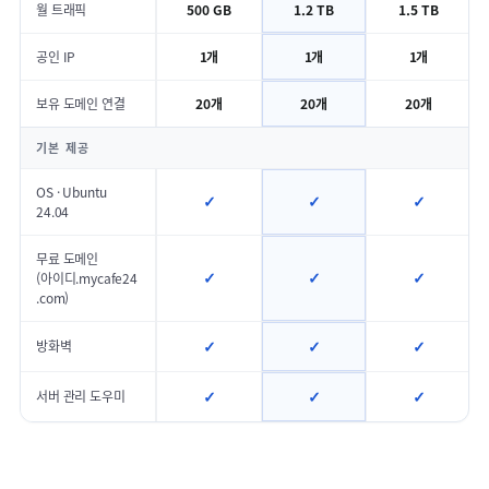
월 트래픽
500 GB
1.2 TB
1.5 TB
공인 IP
1개
1개
1개
보유 도메인 연결
20개
20개
20개
기본 제공
OS · Ubuntu
✓
✓
✓
24.04
무료 도메인
✓
✓
✓
(아이디.mycafe24
.com)
✓
✓
✓
방화벽
✓
✓
✓
서버 관리 도우미