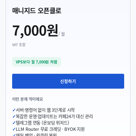
매니지드 오픈클로
· 완전 관리형 OpenClaw AI 에이전트 호스팅
7,000원
/ 월
VAT 포함
VPS보다 월 7,000원 저렴
신청하기
이런 분께 딱이에요
서버·명령어 없이 웹 3단계로 시작
복잡한 운영·업데이트는 카페24가 대신 관리
텔레그램 연동 (온보딩 위저드)
LLM Router 무료 크레딧 · BYOK 지원
매일 백업 · 원클릭 복원