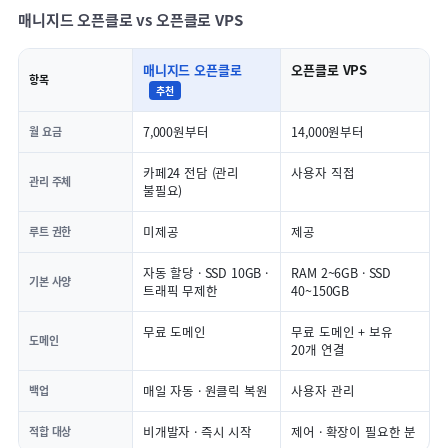
매니지드 오픈클로 vs 오픈클로 VPS
매니지드 오픈클로
오픈클로 VPS
항목
추천
7,000원부터
14,000원부터
월 요금
카페24 전담 (관리
사용자 직접
관리 주체
불필요)
미제공
제공
루트 권한
자동 할당 · SSD 10GB ·
RAM 2~6GB · SSD
기본 사양
트래픽 무제한
40~150GB
무료 도메인
무료 도메인 + 보유
도메인
20개 연결
매일 자동 · 원클릭 복원
사용자 관리
백업
비개발자 · 즉시 시작
제어 · 확장이 필요한 분
적합 대상